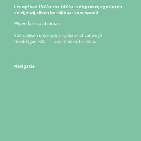
Let op! van 13:00u tot 14:00u is de praktijk gesloten
en zijn wij alleen bereikbaar voor spoed.
Wij werken op afspraak.
Soms wijken onze openingstijden af vanwege
feestdagen. Klik
hier
voor meer informatie.
Navigatie
Welkom
Spoed
Afspraak maken
Over ons
Uw bezoek
Nieuws & info
Folders
Contact
Bijsluiters medicijnen