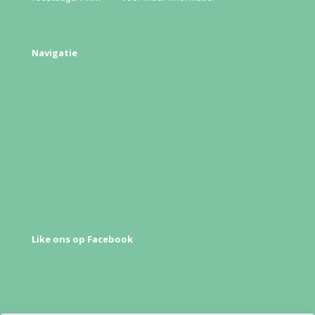
Navigatie
Welkom
Spoed
Afspraak maken
Over ons
Uw bezoek
Nieuws & info
Folders
Contact
Bijsluiters medicijnen
Like ons op Facebook