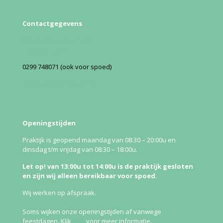
Contactgegevens
Schepenmakersdijk 20
1135 AG Edam
0299 748071 (ook voor spoed)
Info@dierenartsedam.nl
Openingstijden
Praktijk is geopend maandag van 08:30 – 20:00u en
dinsdag t/m vrijdag van 08:30 – 18:00u.
Let op! van 13:00u tot 14:00u is de praktijk gesloten
en zijn wij alleen bereikbaar voor spoed.
Wij werken op afspraak.
Soms wijken onze openingstijden af vanwege
feestdagen. Klik
hier
voor meer informatie.