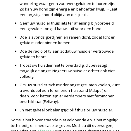
wandeling waar geen vuurwerkgeluiden te horen zijn.
Zo kan uw hond zijn energie en behoeften kwijt. • Laat
een angstige hond altijd aan de lijn uit.
Geef uw huisdier thuis iets ter afleiding, bijvoorbeeld
een gevulde kong of kauwkluif voor een hond.
Doe ’s avonds gordijnen en ramen dicht, zodat licht en
geluid minder binnen komen.
Doe de radio of tv aan zodat uw huisdier vertrouwde
geluiden hoort.
Troost uw huisdier niet te overdadig, dit bevestigt
mogelijk de angst. Negeer uw huisdier echter ook niet
volledig.
Om uw huisdier zich minder angstig te laten voelen, kunt
u eventueel een feromonen-halsband (Adaptil) om
doen. Voor katten zijn er verdampers met feromonen
beschikbaar (Feliway).
En niet geheel onbelangrijk: blijf thuis bij uw huisdier.
Soms is het bovenstaande niet voldoende en is het mogelijk
toch nodig om medicatie te geven. Mocht u dit overwegen,