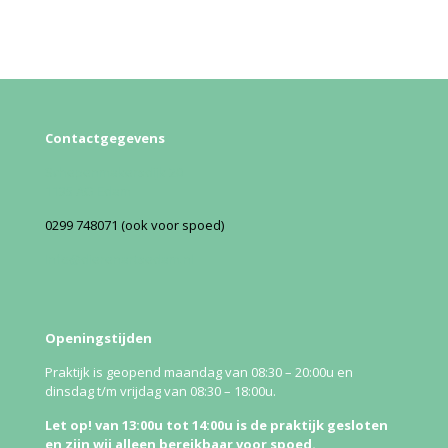
Contactgegevens
Schepenmakersdijk 20
1135 AG Edam
0299 748071 (ook voor spoed)
Info@dierenartsedam.nl
Openingstijden
Praktijk is geopend maandag van 08:30 – 20:00u en
dinsdag t/m vrijdag van 08:30 – 18:00u.
Let op! van 13:00u tot 14:00u is de praktijk gesloten
en zijn wij alleen bereikbaar voor spoed.