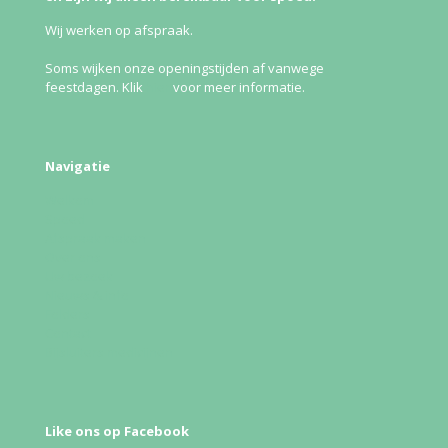
Wij werken op afspraak.
Soms wijken onze openingstijden af vanwege
feestdagen. Klik
hier
voor meer informatie.
Navigatie
Welkom
Spoed
Afspraak maken
Over ons
Uw bezoek
Nieuws & info
Folders
Contact
Bijsluiters medicijnen
Like ons op Facebook